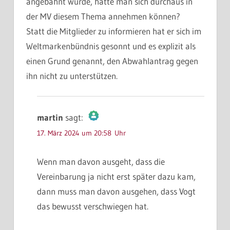
angebahnt wurde, hätte man sich durchaus in
der MV diesem Thema annehmen können?
Statt die Mitglieder zu informieren hat er sich im
Weltmarkenbündnis gesonnt und es explizit als
einen Grund genannt, den Abwahlantrag gegen
ihn nicht zu unterstützen.
martin
sagt:
17. März 2024 um 20:58 Uhr
Das „Echte-Person“-Abzeichen!
Wenn man davon ausgeht, dass die
Vereinbarung ja nicht erst später dazu kam,
Anti-Spam von CleanTalk
dann muss man davon ausgehen, dass Vogt
das bewusst verschwiegen hat.