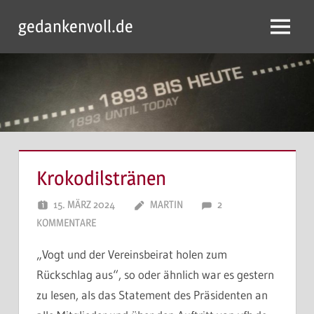
Zum
gedankenvoll.de
Inhalt
Menu
springen
Krokodilstränen
15. MÄRZ 2024
MARTIN
2
KOMMENTARE
„Vogt und der Vereinsbeirat holen zum
Rückschlag aus“, so oder ähnlich war es gestern
zu lesen, als das Statement des Präsidenten an