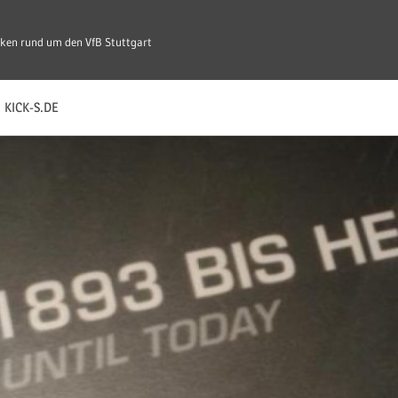
ken rund um den VfB Stuttgart
KICK-S.DE